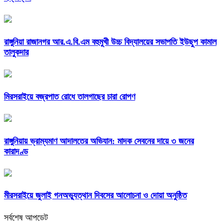
রাঙ্গুনিয়া রাজানগর আর.এ.বি.এম বহুমুখী উচ্চ বিদ্যালয়ের সভাপতি ইউছুপ কামাল
তালুকদার
মিরসরাইয়ে বজ্রপাত রোধে তালগাছের চারা রোপণ
রাঙ্গুনিয়ায় ভ্রাম্যমাণ আদালতের অভিযান: মাদক সেবনের দায়ে ৩ জনের
কারাদণ্ড
মীরসরাইয়ে জুলাই গনঅভ্যুত্থান দিবসের আলোচনা ও দোয়া অনুষ্ঠিত
সর্বশেষ আপডেট