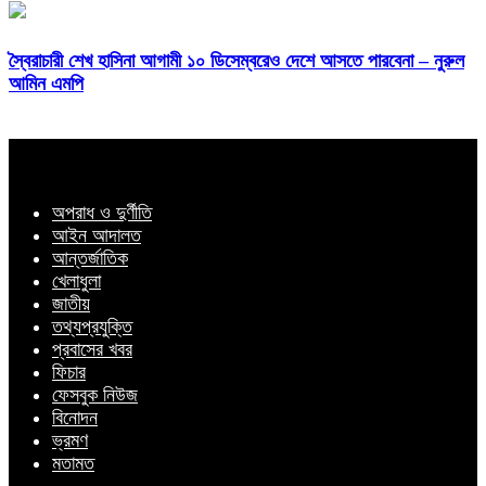
স্বৈরাচারী শেখ হাসিনা আগামী ১০ ডিসেম্বরেও দেশে আসতে পারবেনা – নুরুল
আমিন এমপি
অপরাধ ও দুর্ণীতি
আইন আদালত
আন্তর্জাতিক
খেলাধুলা
জাতীয়
তথ্যপ্রযুক্তি
প্রবাসের খবর
ফিচার
ফেসবুক নিউজ
বিনোদন
ভ্রমণ
মতামত