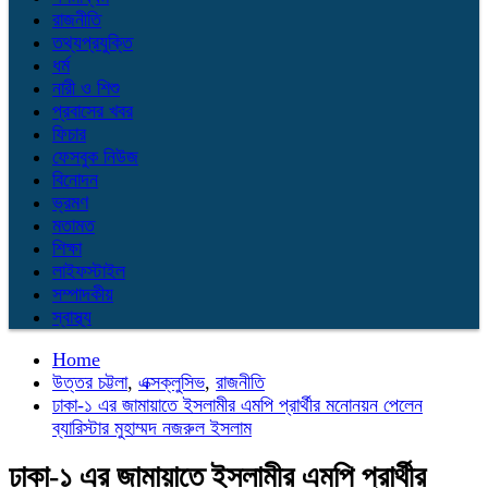
রাজনীতি
তথ্যপ্রযুক্তি
ধর্ম
নারী ও শিশু
প্রবাসের খবর
ফিচার
ফেসবুক নিউজ
বিনোদন
ভ্রমণ
মতামত
শিক্ষা
লাইফস্টাইল
সম্পাদকীয়
স্বাস্থ্য
Home
উত্তর চট্টলা
,
এক্সক্লুসিভ
,
রাজনীতি
ঢাকা-১ এর জামায়াতে ইসলামীর এমপি প্রার্থীর মনোনয়ন পেলেন
ব্যারিস্টার মুহাম্মদ নজরুল ইসলাম
ঢাকা-১ এর জামায়াতে ইসলামীর এমপি প্রার্থীর