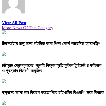
View All Post
More News Of This Category
মিরসরাইয়ে চালু হলো চাইনিজ ভাষা শিক্ষা কোর্স “চাইনিজ হাতেখড়ি”
চট্টগ্রাম প্রেসক্লাবের ‘জুলাই বিপ্লব স্মৃতি ফুটবল টুর্নামেন্ট’র ফাইনাল
ও পুরস্কার বিতরণী অনুষ্ঠিত
দুস্থদের মাঝে চাল বিতরণ করতে গিয়ে রাইখালীর বিএনপি নেতা বিপাকে