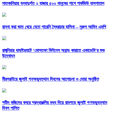
সাতকানিয়ায় বন্যাদুর্গত ২ হাজার ৫০০ মানুষের পাশে পার্কভিউ হাসপাতাল
রান্না করা ভাত খেয়ে যেতে পারেনি স্বৈরাচার হাসিনা – নুরুল আমিন এমপি
রাঙ্গুনিয়ার ধামাইরহাটে ‘মোস্তফা ফিটনেস অ্যান্ড কারাতে একাডেমি’র শুভ
উদ্বোধন
মীরসরাইয়ে জুলাই গনঅভ্যুত্থান দিবসের আলোচনা ও দোয়া অনুষ্ঠিত
শহীদ মজিদের কবরে শ্রদ্ধাঞ্জলির মধ্য দিয়ে রামগড়ে জুলাই গণঅভ্যুত্থান
দিবস পালিত